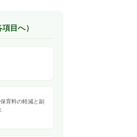
各項目へ）
／ 保育料の軽減と副
ス