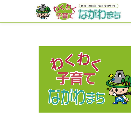
コ
ン
テ
ン
ツ
へ
ス
キ
ッ
プ