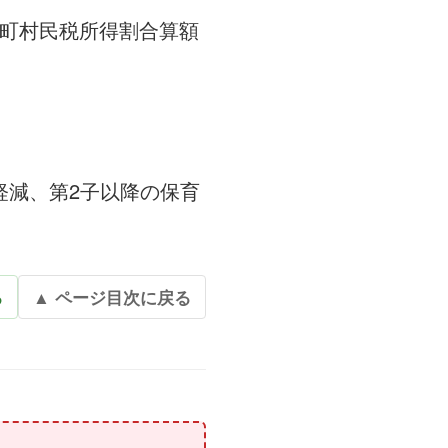
市町村民税所得割合算額
割軽減、第2子以降の保育
る
▲ ページ目次に戻る