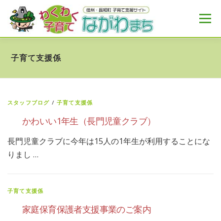
コ
ン
メニュー
テ
ン
ツ
へ
HOME
MENU
おすすめ
NEWS
子育て支援係
ス
キ
ッ
プ
スタッフブログ
/
子育て支援係
かわいい1年生（長門児童クラブ）
長門児童クラブに今年は15人の1年生が利用することにな
りまし …
子育て支援係
家庭保育保護者支援事業のご案内