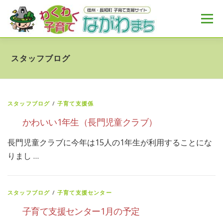
コ
ン
メニュー
テ
ン
ツ
へ
HOME
MENU
おすすめ
NEWS
スタッフブログ
ス
キ
ッ
プ
スタッフブログ
/
子育て支援係
かわいい1年生（長門児童クラブ）
長門児童クラブに今年は15人の1年生が利用することにな
りまし …
スタッフブログ
/
子育て支援センター
子育て支援センター1月の予定