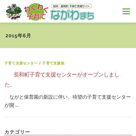
コ
ン
メニュー
テ
ン
ツ
へ
HOME
MENU
おすすめ
NEWS
2015年6月
ス
キ
ッ
プ
子育て支援センター
/
子育て支援係
長和町子育て支援センターがオープンしまし
た。
ながと保育園の新設に伴い、待望の子育て支援センター
が開 …
カテゴリー