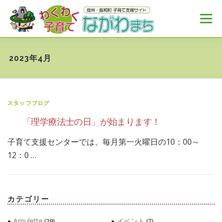
コ
ン
メニュー
テ
ン
ツ
へ
HOME
MENU
おすすめ
NEWS
2023年4月
ス
キ
ッ
プ
スタッフブログ
「理学療法士の日」が始まります！
子育て支援センターでは、毎月第一火曜日の10：00～
12：0 …
カテゴリー
Amulette
イベント
(29)
(7)