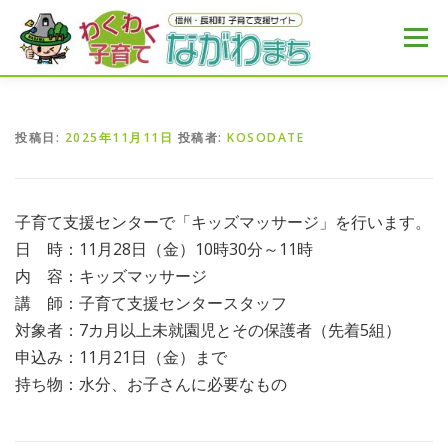
コ
ン
メニュー
テ
ン
ツ
へ
HOME
MENU
おすすめ
NEWS
ス
投稿日:
2025年11月11日
投稿者:
KOSODATE
キ
ッ
プ
子育て支援センターで「キッズマッサージ」を行います。
日 時：11月28日（金）10時30分～11時
内 容：キッズマッサージ
講 師：子育て支援センタースタッフ
対象者：7カ月以上未就園児とその保護者（先着5組）
申込み：11月21日（金）まで
持ち物：水分、お子さんに必要なもの