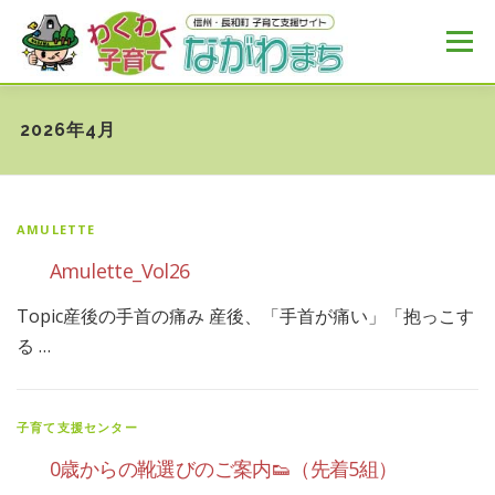
コ
ン
メニュー
テ
ン
ツ
へ
HOME
MENU
おすすめ
NEWS
2026年4月
ス
キ
ッ
プ
AMULETTE
Amulette_Vol26
Topic産後の手首の痛み 産後、「手首が痛い」「抱っこす
る …
子育て支援センター
0歳からの靴選びのご案内👟（先着5組）