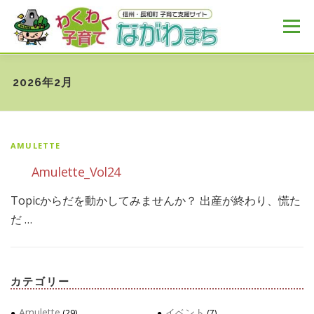
コ
ン
メニュー
テ
ン
ツ
へ
HOME
MENU
おすすめ
NEWS
2026年2月
ス
キ
ッ
プ
AMULETTE
Amulette_Vol24
Topicからだを動かしてみませんか？ 出産が終わり、慌た
だ …
カテゴリー
Amulette
イベント
(29)
(7)