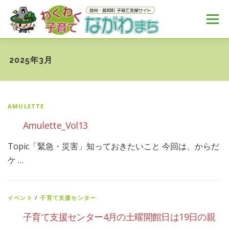
コ
ン
メニュー
テ
ン
ツ
へ
HOME
MENU
おすすめ
NEWS
2025年3月
ス
キ
ッ
プ
AMULETTE
Amulette_Vol13
Topic「緊急・災害」知っておきたいこと 今回は、からだ
ケ …
イベント
/
子育て支援センター
子育て支援センター4月の土曜開館日は19日の親