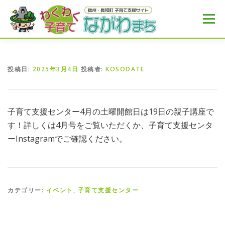
コ
ン
メニュー
テ
ン
ツ
へ
HOME
MENU
おすすめ
NEWS
ス
投稿日:
2025年3月4日
投稿者:
KOSODATE
キ
ッ
プ
子育て支援センター4月の土曜開館日は19日の親子講座で
す！詳しくは4月号をご覧いただくか、子育て支援センタ
ーInstagramでご確認ください。
カテゴリー:
イベント
,
子育て支援センター