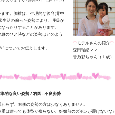
ます。胸椎は、生理的な後弯(背中
常生活の偏った姿勢により、呼吸が
になったりすることがあります。
休息のひと時などの姿勢はどのよう
♡
モデルさんの紹介
♡
き”についてお伝えします。
森田瑞紀ママ
音乃彩ちゃん（１歳）
 標準的な良い姿勢 / 右図 : 不良姿勢
関わらず、右側の姿勢の方は少なくありません。
体重は戻っても体型が戻らない、妊娠前のズボンが履けないな