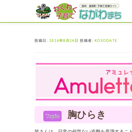
コ
ン
テ
ン
ツ
へ
投稿日:
2024年8月26日
投稿者:
KOSODATE
ス
キ
ッ
プ
胸ひらき
Topic
皆さんは、日常の何気ない姿勢を意識すること