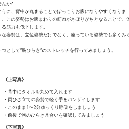
せんか?
ように、背中が丸まることでぽっこりお腹になりやすくなりま
た、この姿勢はお腹まわりの筋肉がさぼりがちとなることで、
える筋力も低下します。
うな姿勢は、立位姿勢だけでなく、座っている姿勢でも多くみ
。
一つとして“胸ひらき”のストレッチを行ってみましょう。
《上写真》
・背中にタオルを丸めて入れます
・両ひざ立ての姿勢で軽く手をバンザイします
・このまま1〜2分ゆっくり呼吸をしましょう
・前後で胸のひらき具合いを確認してみましょう
《下写真》