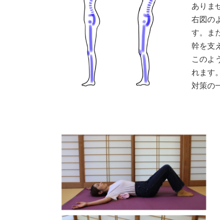
ありま
右図の
す。ま
幹を支
このよ
れます
対策の