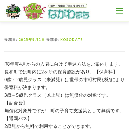
コ
ン
メニュー
テ
ン
ツ
へ
HOME
MENU
おすすめ
NEWS
ス
投稿日:
2025年9月2日
投稿者:
KOSODATE
キ
ッ
プ
R8年度4月からの入園に向けて申込方法をご案内します。
長和町では町内に2ヶ所の保育施設があり、【保育料】
0歳～2歳児クラス（未満児）は世帯の市町村民税額により
保育料が決まります。
3歳～5歳児クラス（以上児）は無償化の対象です。
【副食費】
無償化対象外ですが、町の子育て支援策として無償です。
【通園バス】
2歳児から無料で利用することができます。