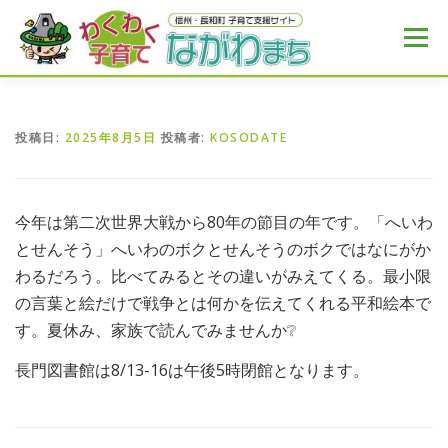
コ
ン
メニュー
テ
ン
ツ
へ
HOME
MENU
おすすめ
NEWS
ス
投稿日:
2025年8月5日
投稿者:
KOSODATE
キ
ッ
プ
今年は第二次世界大戦から80年の節目の年です。「へいわ
とせんそう」へいわのボクとせんそうのボクではなにがか
わるだろう。比べてみるとその違いがみえてくる。最小限
の言葉と絵だけで戦争とは何かを伝えてくれる平和絵本で
す。夏休み、家族で読んでみませんか❔
長門図書館は8/13-16は午後5時閉館となります。