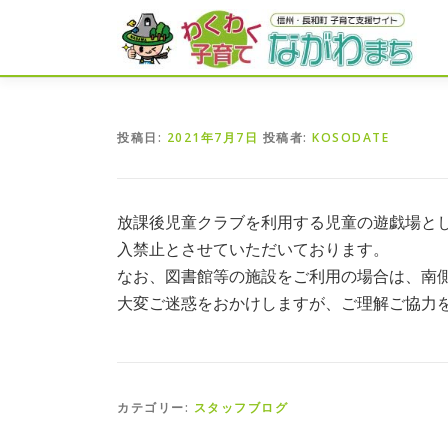
コ
ン
テ
ン
ツ
へ
投稿日:
2021年7月7日
投稿者:
KOSODATE
ス
キ
ッ
プ
放課後児童クラブを利用する児童の遊戯場と
入禁止とさせていただいております。
なお、図書館等の施設をご利用の場合は、南
大変ご迷惑をおかけしますが、ご理解ご協力
カテゴリー:
スタッフブログ