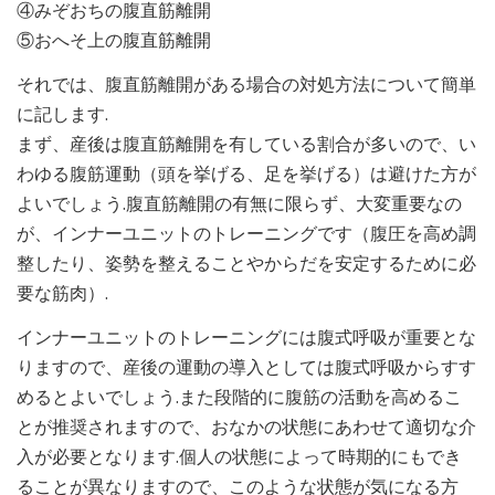
④みぞおちの腹直筋離開
⑤おへそ上の腹直筋離開
それでは、腹直筋離開がある場合の対処方法について簡単
に記します.
まず、産後は腹直筋離開を有している割合が多いので、い
わゆる腹筋運動（頭を挙げる、足を挙げる）は避けた方が
よいでしょう.腹直筋離開の有無に限らず、大変重要なの
が、インナーユニットのトレーニングです（腹圧を高め調
整したり、姿勢を整えることやからだを安定するために必
要な筋肉）.
インナーユニットのトレーニングには腹式呼吸が重要とな
りますので、産後の運動の導入としては腹式呼吸からすす
めるとよいでしょう.また段階的に腹筋の活動を高めるこ
とが推奨されますので、おなかの状態にあわせて適切な介
入が必要となります.個人の状態によって時期的にもでき
ることが異なりますので、このような状態が気になる方