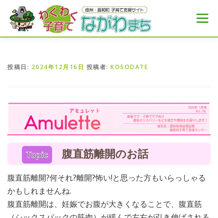
コ
ン
メニュー
テ
ン
ツ
へ
HOME
MENU
おすすめ
NEWS
ス
投稿日:
2024年12月16日
投稿者:
KOSODATE
キ
ッ
プ
腹直筋離開のお話
Topic
腹直筋離開?何それ?離開?怖い!と思った方もいらっしゃる
かもしれませんね.
腹直筋離開は、妊娠でお腹が大きくなることで、腹直筋
（シックスパックの筋肉）が緩んで左右が引き伸ばされる