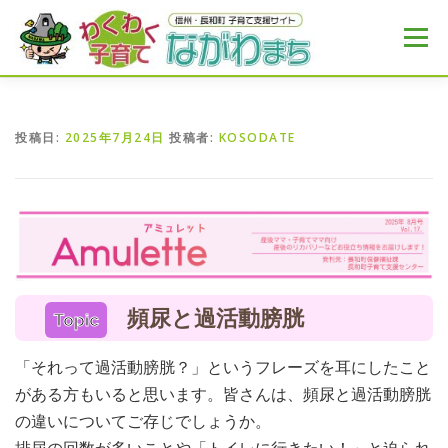
コ
ン
メニュー
テ
ン
ツ
へ
HOME
MENU
おすすめ
NEWS
ス
投稿日:
2025年7月24日
投稿者:
KOSODATE
キ
ッ
プ
頻尿と過活動膀胱
Topic
「それって過活動膀胱？」というフレーズを耳にしたこと
がある方もいると思います。皆さんは、頻尿と過活動膀胱
の違いについてご存じでしょうか。
排尿の回数が多いことや「トイレに行きたい！」と迫られ