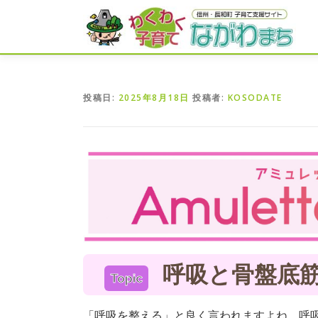
コ
ン
テ
ン
ツ
へ
投稿日:
2025年8月18日
投稿者:
KOSODATE
ス
キ
ッ
プ
呼吸と骨盤底
Topic
「呼吸を整える」と良く言われますよね。呼