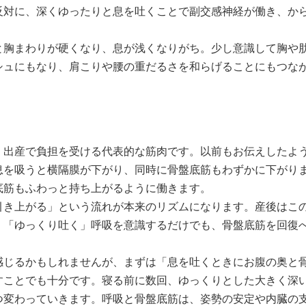
反対に、深くゆったりと息を吐くことで副交感神経が働き、か
と胸まわりが硬くなり、息が浅くなりがち。少し意識して胸や
シュにもなり、肩こりや腰の重だるさを和らげることにもつな
・出産で負担を受ける代表的な筋肉です。以前もお伝えしたよ
息を吸うと横隔膜が下がり、同時に骨盤底筋もわずかに下がり
底筋もふわっと持ち上がるように働きます。
引き上がる」という流れが本来のリズムになります。産後はこ
、「ゆっくり吐く」呼吸を意識するだけでも、骨盤底筋を回復
感じるかもしれませんが、まずは「息を吐くときにお腹の奥と
すことでも十分です。寝る前に数回、ゆっくりとした大きく深
つ変わっていきます。呼吸と骨盤底筋は、姿勢の安定や内臓の