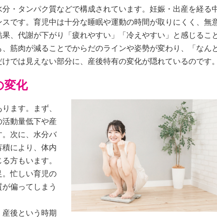
水分・タンパク質などで構成されています。妊娠・出産を経る
ンスです。育児中は十分な睡眠や運動の時間が取りにくく、無
結果、代謝が下がり「疲れやすい」「冷えやすい」と感じるこ
も、筋肉が減ることでからだのラインや姿勢が変わり、「なん
だけでは見えない部分に、産後特有の変化が隠れているのです
の変化
あります。まず、
の活動量低下や産
す。次に、水分バ
蓄積により、体内
じる方もいます。
足。忙しい育児の
質が偏ってしまう
、産後という時期