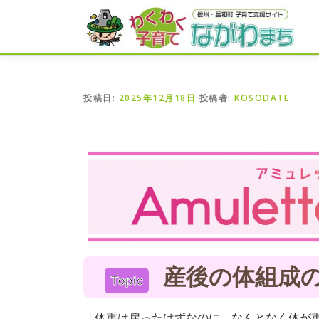
コ
ン
テ
ン
ツ
へ
投稿日:
2025年12月18日
投稿者:
KOSODATE
ス
キ
ッ
プ
産後の体組成
Topic
「体重は戻ったはずなのに、なんとなく体が